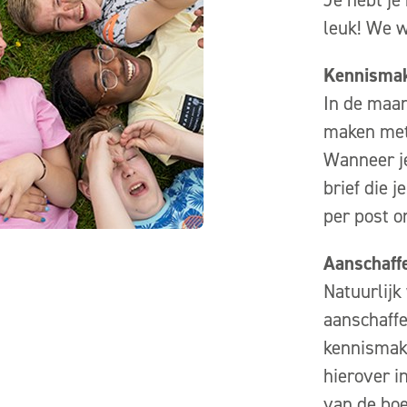
leuk! We 
Kennismak
In de maan
maken met 
Wanneer je
brief die 
per post o
Aanschaff
Natuurlijk
aanschaffe
kennismaki
hierover i
van de boe