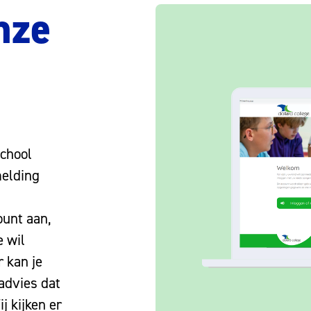
onze
school
melding
ount aan,
e wil
 kan je
advies dat
j kijken er