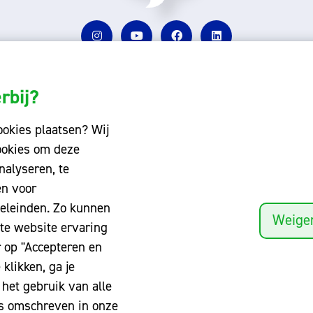
rbij?
gingen
Schoolinformatie
okies plaatsen? Wij
ngwolde
Onderwijs
ookies om deze
nalyseren, te
s Winschoten
Ondersteuning
en voor
a
Aanmelden
eleinden. Zo kunnen
Weige
s Winschoten
te website ervaring
 op "Accepteren en
inschoten
 klikken, ga je
ndorp
het gebruik van alle
ls omschreven in onze