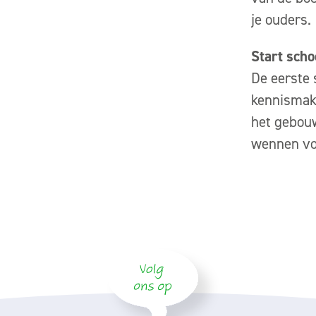
je ouders.
Start scho
De eerste 
kennismake
het gebouw
wennen voo