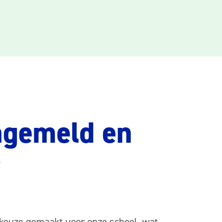
gemeld en
?
 keuze gemaakt voor onze school, wat