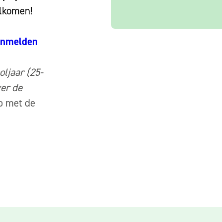
elkomen!
aanmelden
oljaar (25-
ver de
p met de