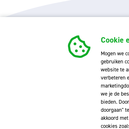
Cookie e
Ontdek Dollard College
Vesti
Mogen we co
Kennismaken
Belli
gebruiken c
website te a
Ervaringen
Campu
verbeteren 
Contact
Pekel
marketingdo
Ponti
we je de bes
bieden. Door
PrO W
doorgaan" te
Wolde
akkoord met 
cookies zoa